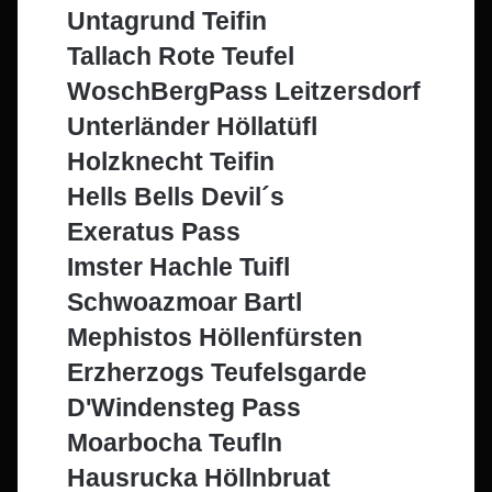
Untagrund Teifin
Tallach Rote Teufel
WoschBergPass Leitzersdorf
Unterländer Höllatüfl
Holzknecht Teifin
Hells Bells Devil´s
Exeratus Pass
Imster Hachle Tuifl
Schwoazmoar Bartl
Mephistos Höllenfürsten
Erzherzogs Teufelsgarde
D'Windensteg Pass
Moarbocha Teufln
Hausrucka Höllnbruat