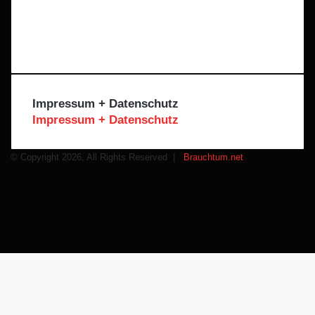
X
Instagram
Telegram
WhatsApp
Impressum + Datenschutz
Impressum + Datenschutz
© Copyright 2026, All Rights Reserved |
Brauchtum.net
Facebook
X
Instagram
Telegram
WhatsApp
Schaltfläche
"Zurück
zum
Anfang"