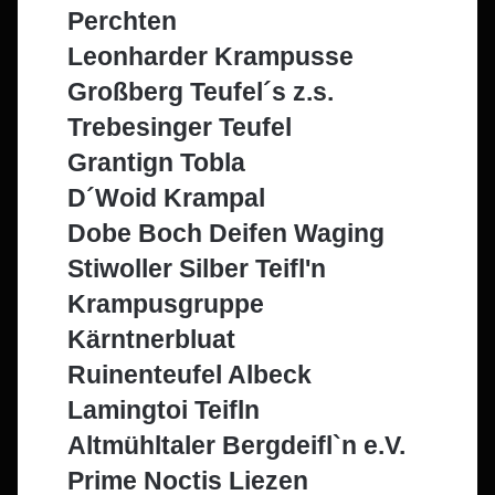
Perchten
Leonharder Krampusse
Großberg Teufel´s z.s.
Trebesinger Teufel
Grantign Tobla
D´Woid Krampal
Dobe Boch Deifen Waging
Stiwoller Silber Teifl'n
Krampusgruppe
Kärntnerbluat
Ruinenteufel Albeck
Lamingtoi Teifln
Altmühltaler Bergdeifl`n e.V.
Prime Noctis Liezen