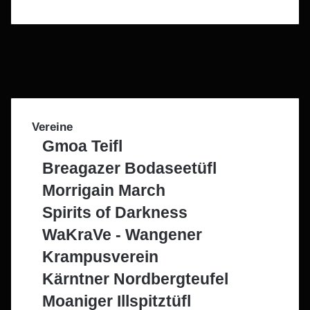
F
a
X
c
I
e
n
T
b
s
e
W
o
t
l
h
o
a
e
a
Vereine
k
g
g
t
Gmoa Teifl
r
r
s
a
a
A
Breagazer Bodaseetüfl
m
m
p
Morrigain March
p
Spirits of Darkness
WaKraVe - Wangener
Krampusverein
Kärntner Nordbergteufel
Moaniger Illspitztüfl