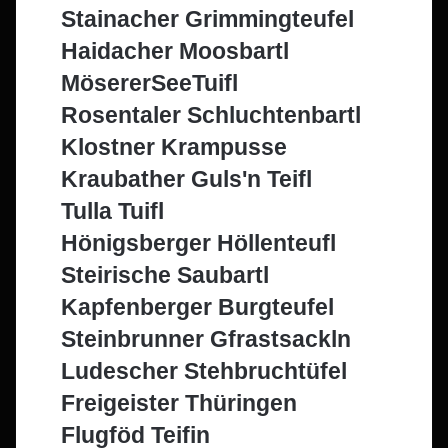
Stainacher Grimmingteufel
Haidacher Moosbartl
MösererSeeTuifl
Rosentaler Schluchtenbartl
Klostner Krampusse
Kraubather Guls'n Teifl
Tulla Tuifl
Hönigsberger Höllenteufl
Steirische Saubartl
Kapfenberger Burgteufel
Steinbrunner Gfrastsackln
Ludescher Stehbruchtüfel
Freigeister Thüringen
Flugföd Teifin