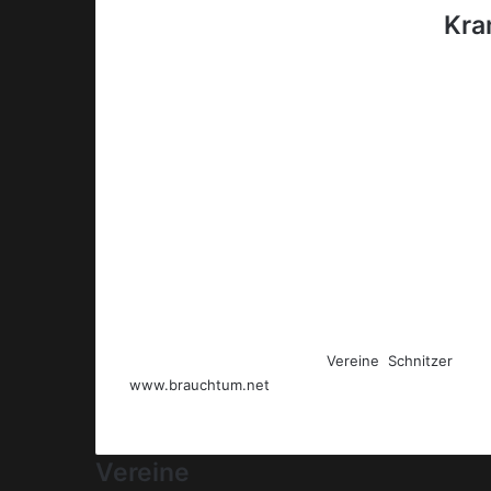
Einmal mit dem Virus der
Kra
los!
Auf
Facebook
und Co. finden 
diese Medien möchte aber me
Mit
brauchtum.net
möchte ich
Perchten
,
Krampus
, Teufel, 
Laufend lassen sich weitere
Vereine
,
Schnitzer
,… ei
www.brauchtum.net
wird aber weiter wachsen und 
Schaut doch laufend vorbei, und staunt über die tol
Vereine