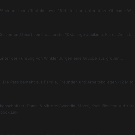
 einheitlichen Teufeln sowie 15 Helfer und UnterstützerObmann: Wals
aison und feiert somit das erste, 10-Jährige Jubiläum. Klares Ziel ist…
n, unter der Führung von Winkler Jürgen eine Gruppe aus großen…
.Die Pass besteht aus Familie, Freunden und Arbeitskollegen (12 Mitg
enschnitzer: Domei & MittererGwandln: Moosi, KochJährliche Auftritte
book:Link