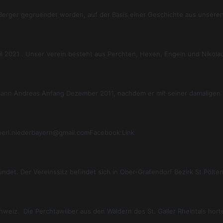
 Berger gegruendet worden, auf der Basis einer Geschichte aus unsere
l 2021 . Unser Verein besteht aus Perchten, Hexen, Engeln und Nikol
mann Andreas Anfang Dezember 2011, nachdem er mit seiner damaligen
perl.niederbayern@gmail.comFacebook:Link
det. Der Vereinssitz befindet sich in Ober-Grafendorf Bezirk St.Pölt
chweiz. Die Perchtawiiber aus den Wäldern des St. Galler Rheintals hor