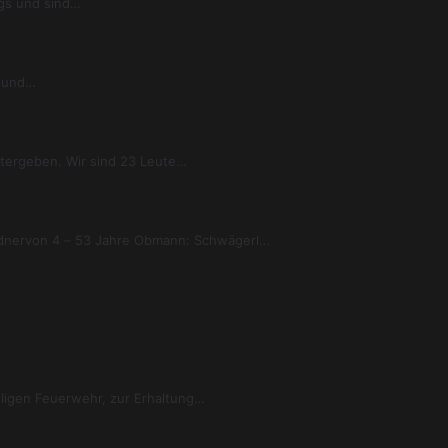
egs und sind…
r und…
itergeben. Wir sind 23 Leute…
Ordnervon 4 – 53 Jahre Obmann: Schwägerl…
ligen Feuerwehr, zur Erhaltung…