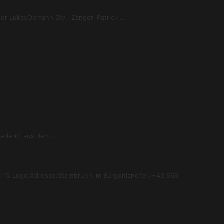
er LukasObmann Stv.: Zangerl Patrick …
liedern) aus dem…
: 15 Logo:Adresse:Steinbrunn im BurgenlandTel.:+43 660