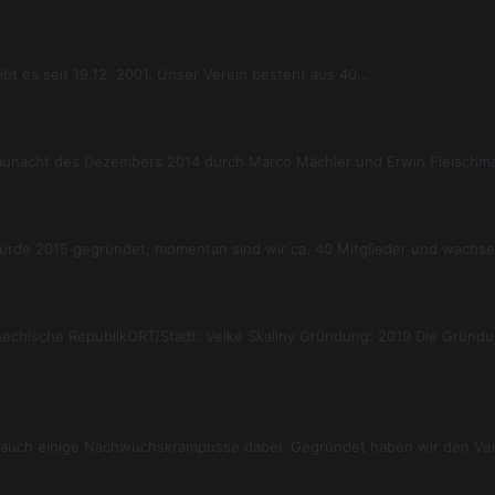
gibt es seit 19.12. 2001. Unser Verein besteht aus 40…
aunacht des Dezembers 2014 durch Marco Mächler und Erwin Fleischman
rde 2015 gegründet, momentan sind wir ca. 40 Mitglieder und wachs
chechische RepublikORT/Stadt: Velké Skaliny Gründung: 2019 Die Gründ
mit auch einige Nachwuchskrampusse dabei. Gegründet haben wir den V