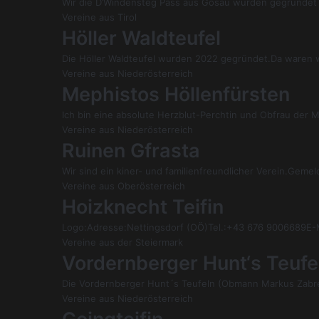
Wir die D’Windensteg Pass aus Gosau wurden gegründet 
Vereine aus Tirol
Höller Waldteufel
Die Höller Waldteufel wurden 2022 gegründet.Da waren w
Vereine aus Niederösterreich
Mephistos Höllenfürsten
Ich bin eine absolute Herzblut-Perchtin und Obfrau der
Vereine aus Niederösterreich
Ruinen Gfrasta
Wir sind ein kiner- und familienfreundlicher Verein.Ge
Vereine aus Oberösterreich
Hoizknecht Teifin
Logo:Adresse:Nettingsdorf (OÖ)Tel.:+43 676 9006689E-
Vereine aus der Steiermark
Vordernberger Hunt‘s Teufe
Die Vordernberger Hunt´s Teufeln (Obmann Markus Zabres
Vereine aus Niederösterreich