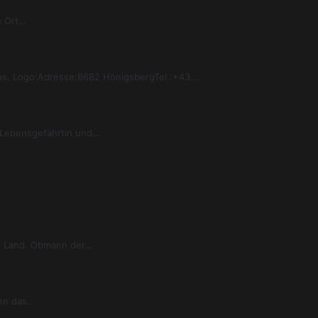
n Ort…
aus. Logo:Adresse:8682 HönigsbergTel.:+43…
 Lebensgefährtin und…
en Land. Obmann der…
ten das…