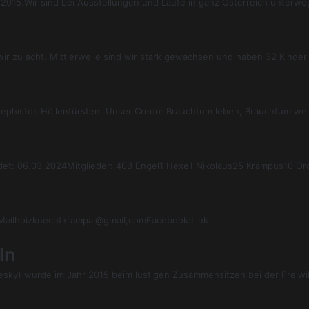
2015.Wir sind bei Ausstellungen und Läufe in ganz Österreich unterw
ir zu acht. Mittlerweile sind wir stark gewachsen und haben 32 Kinde
 Mephistos Höllenfürsten. Unser Credo: Brauchtum leben, Brauchtum we
meldet: 06.03.2024Mitglieder: 403 Engel1 Hexe1 Nikolaus25 Krampus10 
Mailhoizknechtkrampal@gmail,comFacebook:Link
ln
ky) wurde im Jahr 2015 beim lustigen Zusammensitzen bei der Freiwil