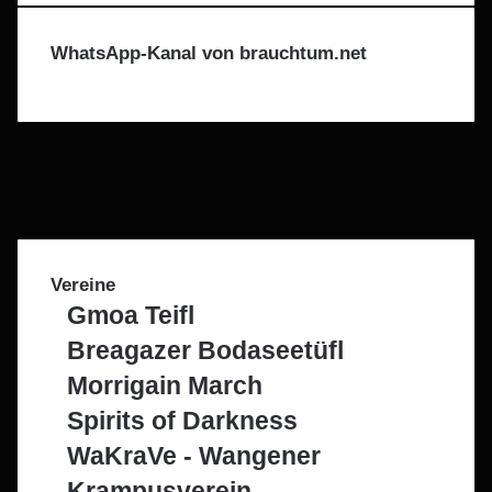
E-
Mail
WhatsApp-Kanal von brauchtum.net
Facebook
X
Instagram
Telegram
WhatsApp
Vereine
Gmoa Teifl
Breagazer Bodaseetüfl
Morrigain March
Spirits of Darkness
WaKraVe - Wangener
Krampusverein