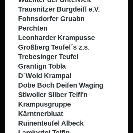
Trausnitzer Burgdeifl e.V.
Fohnsdorfer Gruabn
Perchten
Leonharder Krampusse
Großberg Teufel´s z.s.
Trebesinger Teufel
Grantign Tobla
D´Woid Krampal
Dobe Boch Deifen Waging
Stiwoller Silber Teifl'n
Krampusgruppe
Kärntnerbluat
Ruinenteufel Albeck
Lamingtoi Teifln