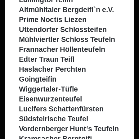
Altmühltaler Bergdeifl`n e.V.
Prime Noctis Liezen
Uttendorfer Schlossteifen
Mühlviertler Schloss Teufeln
Frannacher Höllenteufeln
Edter Traun Teifl
Haslacher Perchten
Goingteifin
Wiggertaler-Tüfle
Eisenwurzenteufel
Lucifers Schattenfürsten
Südsteirische Teufel
Vordernberger Hunt‘s Teufeln
Kramsacher Bergtoifi