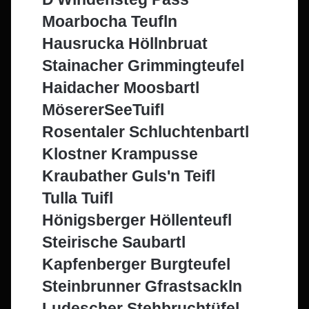
Moarbocha Teufln
Hausrucka Höllnbruat
Stainacher Grimmingteufel
Haidacher Moosbartl
MösererSeeTuifl
Rosentaler Schluchtenbartl
Klostner Krampusse
Kraubather Guls'n Teifl
Tulla Tuifl
Hönigsberger Höllenteufl
Steirische Saubartl
Kapfenberger Burgteufel
Steinbrunner Gfrastsackln
Ludescher Stehbruchtüfel