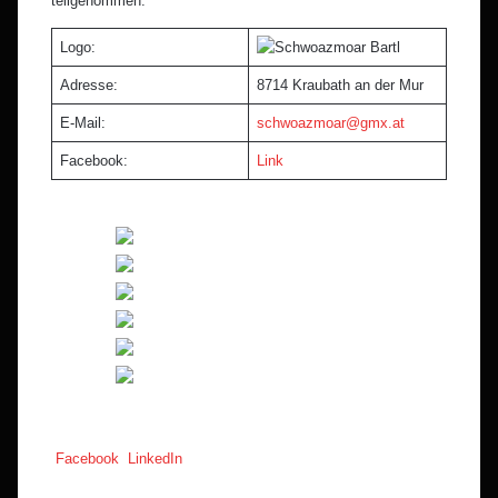
teilgenommen.
Logo:
Adresse:
8714 Kraubath an der Mur
E-Mail:
schwoazmoar@gmx.at
Facebook:
Link
Pinterest
Teile
Drucken
Facebook
LinkedIn
per