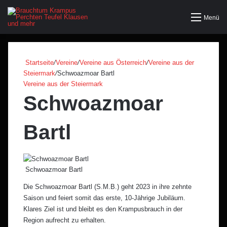
Menü
Startseite
/
Vereine
/
Vereine aus Österreich
/
Vereine aus der
Steiermark
/
Schwoazmoar Bartl
Vereine aus der Steiermark
Schwoazmoar
Bartl
Schwoazmoar Bartl
Die Schwoazmoar Bartl (S.M.B.) geht 2023 in ihre zehnte
Saison und feiert somit das erste, 10-Jährige Jubiläum.
Klares Ziel ist und bleibt es den Krampusbrauch in der
Region aufrecht zu erhalten.