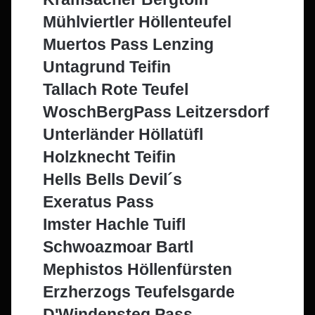
Mühlviertler Höllenteufel
Muertos Pass Lenzing
Untagrund Teifin
Tallach Rote Teufel
WoschBergPass Leitzersdorf
Unterländer Höllatüfl
Holzknecht Teifin
Hells Bells Devil´s
Exeratus Pass
Imster Hachle Tuifl
Schwoazmoar Bartl
Mephistos Höllenfürsten
Erzherzogs Teufelsgarde
D'Windensteg Pass