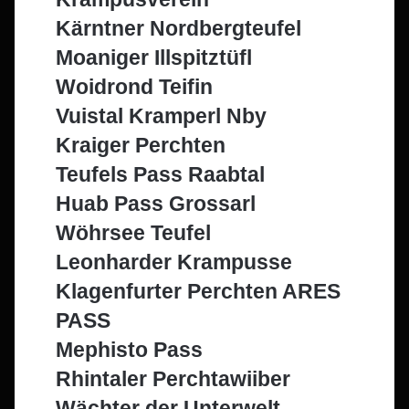
Kärntner Nordbergteufel
Moaniger Illspitztüfl
Woidrond Teifin
Vuistal Kramperl Nby
Kraiger Perchten
Teufels Pass Raabtal
Huab Pass Grossarl
Wöhrsee Teufel
Leonharder Krampusse
Klagenfurter Perchten ARES
PASS
Mephisto Pass
Rhintaler Perchtawiiber
Wächter der Unterwelt