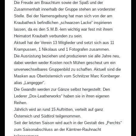
Die Freude am Brauchtum sowie der Spaß und der
Zusammenhalt innerhalb der Gruppe stehen an vorderster
Stelle. Bei der Namensgebung hat man sich von der am
Kraubatheck befindlichen „schwarzen Lacke“ inspirieren
lassen, da es den S.M.B.-lern wichtig war fest mit ihrem
Heimatort Kraubath verbunden zu sein.
Aktuell hat der Verein 13 Mitglieder und setzt sich aus 11
Krampussen, 1 Nikolaus und 1 Fotografen zusammen.
Die Ausrüstung beziehen und produzieren sie alle Jahre neu,
dabei werden weder Kosten noch Mühen gescheut um ein
unverwechselbares Gruppenbild zu schaffen. Aktuell sind die
Masken aus Oberösterreich vom Schnitzer Marc Kornberger
alias „Langegger“.
Die Gwandln werden zur Gänze selbst hergestellt. Den
Lederer „Dox-Leatherworks“ haben sie in ihren eigenen
Reihen.
Jährlich wird an rund 15 Auftritten, verteilt auf ganz
Österreich und Südtirol teilgenommen.
Seit der letzten Saison wird auch in der Gestalt des „Perchts“
zum Saisonabschluss an der Kärntner-Rauhnacht