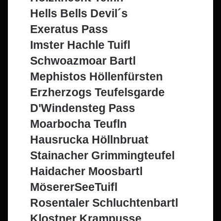
Hells Bells Devil´s
Exeratus Pass
Imster Hachle Tuifl
Schwoazmoar Bartl
Mephistos Höllenfürsten
Erzherzogs Teufelsgarde
D'Windensteg Pass
Moarbocha Teufln
Hausrucka Höllnbruat
Stainacher Grimmingteufel
Haidacher Moosbartl
MösererSeeTuifl
Rosentaler Schluchtenbartl
Klostner Krampusse