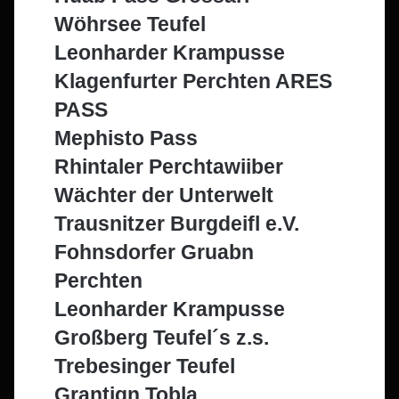
Wöhrsee Teufel
Leonharder Krampusse
Klagenfurter Perchten ARES
PASS
Mephisto Pass
Rhintaler Perchtawiiber
Wächter der Unterwelt
Trausnitzer Burgdeifl e.V.
Fohnsdorfer Gruabn
Perchten
Leonharder Krampusse
Großberg Teufel´s z.s.
Trebesinger Teufel
Grantign Tobla