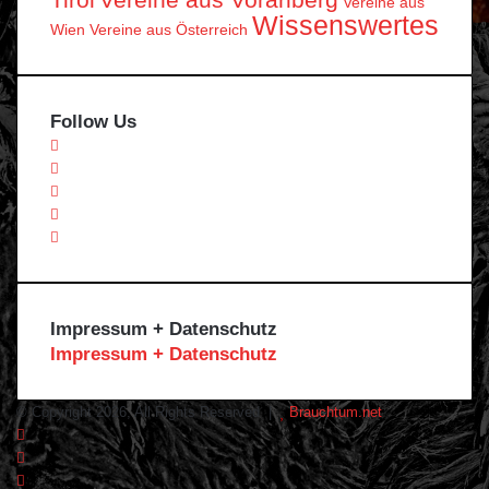
Vereine aus Vorarlberg
Vereine aus
Wissenswertes
Wien
Vereine aus Österreich
Follow Us
Facebook
X
Instagram
Telegram
WhatsApp
Impressum + Datenschutz
Impressum + Datenschutz
© Copyright 2026, All Rights Reserved |
Brauchtum.net
Facebook
X
Instagram