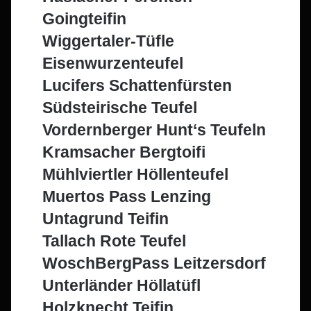
Goingteifin
Wiggertaler-Tüfle
Eisenwurzenteufel
Lucifers Schattenfürsten
Südsteirische Teufel
Vordernberger Hunt‘s Teufeln
Kramsacher Bergtoifi
Mühlviertler Höllenteufel
Muertos Pass Lenzing
Untagrund Teifin
Tallach Rote Teufel
WoschBergPass Leitzersdorf
Unterländer Höllatüfl
Holzknecht Teifin