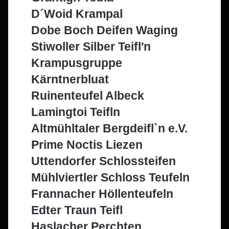
D´Woid Krampal
Dobe Boch Deifen Waging
Stiwoller Silber Teifl'n
Krampusgruppe
Kärntnerbluat
Ruinenteufel Albeck
Lamingtoi Teifln
Altmühltaler Bergdeifl`n e.V.
Prime Noctis Liezen
Uttendorfer Schlossteifen
Mühlviertler Schloss Teufeln
Frannacher Höllenteufeln
Edter Traun Teifl
Haslacher Perchten