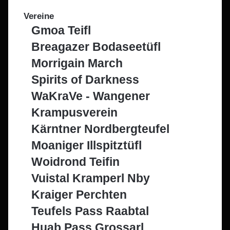
Vereine
Gmoa Teifl
Breagazer Bodaseetüfl
Morrigain March
Spirits of Darkness
WaKraVe - Wangener
Krampusverein
Kärntner Nordbergteufel
Moaniger Illspitztüfl
Woidrond Teifin
Vuistal Kramperl Nby
Kraiger Perchten
Teufels Pass Raabtal
Huab Pass Grossarl