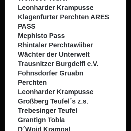
Leonharder Krampusse
Klagenfurter Perchten ARES
PASS
Mephisto Pass
Rhintaler Perchtawiiber
Wächter der Unterwelt
Trausnitzer Burgdeifl e.V.
Fohnsdorfer Gruabn
Perchten
Leonharder Krampusse
Großberg Teufel´s z.s.
Trebesinger Teufel
Grantign Tobla
D´Woid Krampal