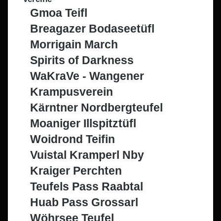
Gmoa Teifl
Breagazer Bodaseetüfl
Morrigain March
Spirits of Darkness
WaKraVe - Wangener
Krampusverein
Kärntner Nordbergteufel
Moaniger Illspitztüfl
Woidrond Teifin
Vuistal Kramperl Nby
Kraiger Perchten
Teufels Pass Raabtal
Huab Pass Grossarl
Wöhrsee Teufel