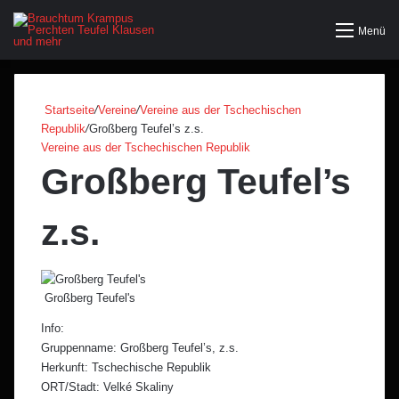
Menü
Startseite
/
Vereine
/
Vereine aus der Tschechischen
Republik
/
Großberg Teufel’s z.s.
Vereine aus der Tschechischen Republik
Großberg Teufel’s
z.s.
Großberg Teufel's
Info:
Gruppenname: Großberg Teufel’s, z.s.
Herkunft: Tschechische Republik
ORT/Stadt: Velké Skaliny