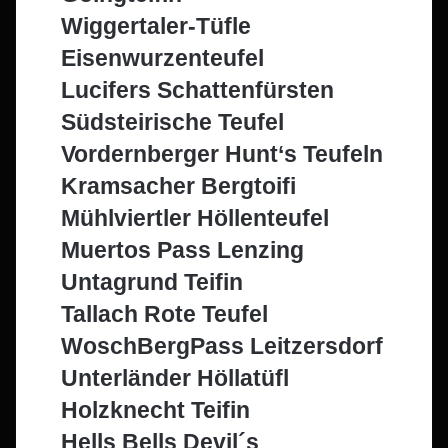
Wiggertaler-Tüfle
Eisenwurzenteufel
Lucifers Schattenfürsten
Südsteirische Teufel
Vordernberger Hunt‘s Teufeln
Kramsacher Bergtoifi
Mühlviertler Höllenteufel
Muertos Pass Lenzing
Untagrund Teifin
Tallach Rote Teufel
WoschBergPass Leitzersdorf
Unterländer Höllatüfl
Holzknecht Teifin
Hells Bells Devil´s