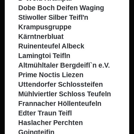
Dobe Boch Deifen Waging
Stiwoller Silber Teifl'n
Krampusgruppe
Kärntnerbluat
Ruinenteufel Albeck
Lamingtoi Teifln
Altmühltaler Bergdeifl`n e.V.
Prime Noctis Liezen
Uttendorfer Schlossteifen
Mühlviertler Schloss Teufeln
Frannacher Höllenteufeln
Edter Traun Teifl
Haslacher Perchten
Goingteifin