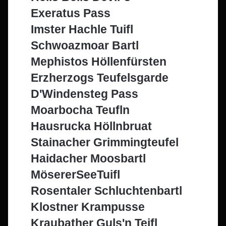
Exeratus Pass
Imster Hachle Tuifl
Schwoazmoar Bartl
Mephistos Höllenfürsten
Erzherzogs Teufelsgarde
D'Windensteg Pass
Moarbocha Teufln
Hausrucka Höllnbruat
Stainacher Grimmingteufel
Haidacher Moosbartl
MösererSeeTuifl
Rosentaler Schluchtenbartl
Klostner Krampusse
Kraubather Guls'n Teifl