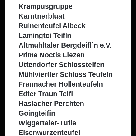
Krampusgruppe
Kärntnerbluat
Ruinenteufel Albeck
Lamingtoi Teifln
Altmühltaler Bergdeifl`n e.V.
Prime Noctis Liezen
Uttendorfer Schlossteifen
Mühlviertler Schloss Teufeln
Frannacher Höllenteufeln
Edter Traun Teifl
Haslacher Perchten
Goingteifin
Wiggertaler-Tüfle
Eisenwurzenteufel