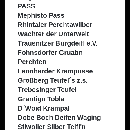
PASS
Mephisto Pass
Rhintaler Perchtawiiber
Wächter der Unterwelt
Trausnitzer Burgdeifl e.V.
Fohnsdorfer Gruabn
Perchten
Leonharder Krampusse
Großberg Teufel´s z.s.
Trebesinger Teufel
Grantign Tobla
D´Woid Krampal
Dobe Boch Deifen Waging
Stiwoller Silber Teifl'n