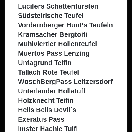
Lucifers Schattenfürsten
Südsteirische Teufel
Vordernberger Hunt‘s Teufeln
Kramsacher Bergtoifi
Mühlviertler Höllenteufel
Muertos Pass Lenzing
Untagrund Teifin
Tallach Rote Teufel
WoschBergPass Leitzersdorf
Unterländer Höllatüfl
Holzknecht Teifin
Hells Bells Devil´s
Exeratus Pass
Imster Hachle Tuifl