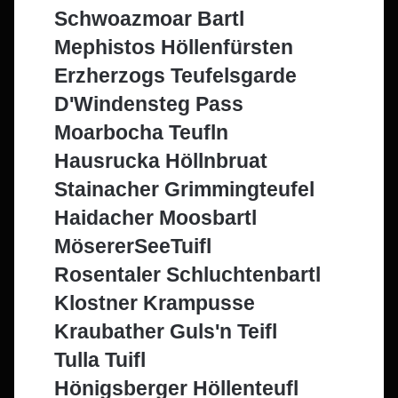
Schwoazmoar Bartl
Mephistos Höllenfürsten
Erzherzogs Teufelsgarde
D'Windensteg Pass
Moarbocha Teufln
Hausrucka Höllnbruat
Stainacher Grimmingteufel
Haidacher Moosbartl
MösererSeeTuifl
Rosentaler Schluchtenbartl
Klostner Krampusse
Kraubather Guls'n Teifl
Tulla Tuifl
Hönigsberger Höllenteufl