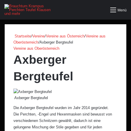
Menü
Startseite
/
Vereine
/
Vereine aus Österreich
/
Vereine aus
Oberösterreich
/
Axberger Bergteufel
Vereine aus Oberösterreich
Axberger
Bergteufel
Axberger Bergteufel
Die Axberger Bergteufel wurden im Jahr 2014 gegründet.
Die Perchten, -Engel und Hexenmasken sind bewusst von
verschiedenen Schnitzern gewählt, dadurch ist eine
gelungene Mischung der Stile gegeben und für jeden