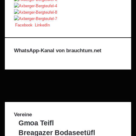
Pinterest
Teile
Drucken
Facebook
LinkedIn
per
E-
Mail
WhatsApp-Kanal von brauchtum.net
Facebook
X
Instagram
Telegram
WhatsApp
Vereine
Gmoa Teifl
Breagazer Bodaseetüfl