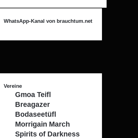
WhatsApp-Kanal von brauchtum.net
cebook
tagram
legram
atsApp
Vereine
Gmoa Teifl
Breagazer
Bodaseetüfl
Morrigain March
Spirits of Darkness