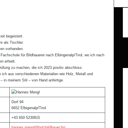
it begeistert.
Fa
e als Tischler.
X
zen vorhanden.
Ins
Fachschule für Bildhauerei nach Elbingenalp/Tirol, wo ich nach
Te
n erhielt.
Wh
prüfung zu machen, die ich 2023 positiv abschloss.
wo ich aus verschiedenen Materialien wie Holz, Metall und
– in meinem Stil – von Hand anfertige.
Dorf 94
6652 Elbigenalp/Tirol
+43 650 5230815
hannes.mengl@holzbildhauer.biz