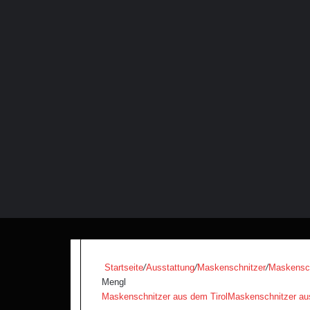
Startseite
/
Ausstattung
/
Maskenschnitzer
/
Maskensch
Mengl
Maskenschnitzer aus dem Tirol
Maskenschnitzer aus