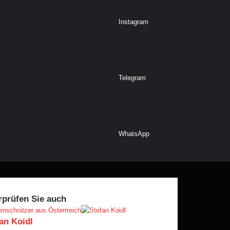
Instagram
Telegram
WhatsApp
rprüfen Sie auch
eßen
nschnitzer aus Österrreich
an Koidl