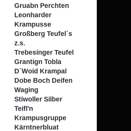
Gruabn Perchten
Leonharder
Krampusse
Großberg Teufel´s
z.s.
Trebesinger Teufel
Grantign Tobla
D´Woid Krampal
Dobe Boch Deifen
Waging
Stiwoller Silber
Teifl'n
Krampusgruppe
Kärntnerbluat