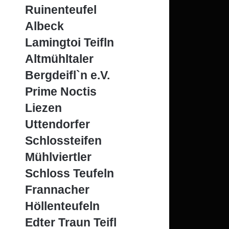
Ruinenteufel
Albeck
Lamingtoi Teifln
Altmühltaler
Bergdeifl`n e.V.
Prime Noctis
Liezen
Uttendorfer
Schlossteifen
Mühlviertler
Schloss Teufeln
Frannacher
Höllenteufeln
Edter Traun Teifl