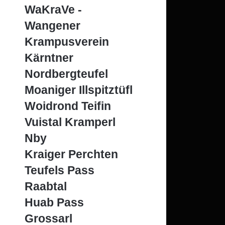
WaKraVe -
Wangener
Krampusverein
Kärntner
Nordbergteufel
Moaniger Illspitztüfl
Woidrond Teifin
Vuistal Kramperl
Nby
Kraiger Perchten
Teufels Pass
Raabtal
Huab Pass
Grossarl