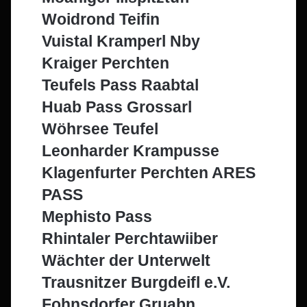
Woidrond Teifin
Vuistal Kramperl Nby
Kraiger Perchten
Teufels Pass Raabtal
Huab Pass Grossarl
Wöhrsee Teufel
Leonharder Krampusse
Klagenfurter Perchten ARES
PASS
Mephisto Pass
Rhintaler Perchtawiiber
Wächter der Unterwelt
Trausnitzer Burgdeifl e.V.
Fohnsdorfer Gruabn