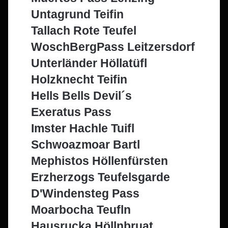
Untagrund Teifin
Tallach Rote Teufel
WoschBergPass Leitzersdorf
Unterländer Höllatüfl
Holzknecht Teifin
Hells Bells Devil´s
Exeratus Pass
Imster Hachle Tuifl
Schwoazmoar Bartl
Mephistos Höllenfürsten
Erzherzogs Teufelsgarde
D'Windensteg Pass
Moarbocha Teufln
Hausrucka Höllnbruat