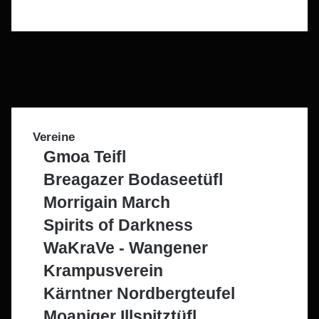
Facebook
X
Instagram
Telegram
WhatsApp
Vereine
Gmoa Teifl
Breagazer Bodaseetüfl
Morrigain March
Spirits of Darkness
WaKraVe - Wangener
Krampusverein
Kärntner Nordbergteufel
Moaniger Illspitztüfl