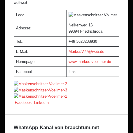
weltweit.
Logo
Nelkenweg 13
Adresse:
99894 Friedrichroda
Tel.:
+49 3623208930
E-Mail:
MarkusV77@web.de
Homepage:
www.markus-voellmer.de
Facebool:
Link
Pinterest
Teile
Drucken
Facebook
LinkedIn
per
E-
Mail
WhatsApp-Kanal von brauchtum.net