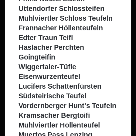
Uttendorfer Schlossteifen
Mühlviertler Schloss Teufeln
Frannacher Höllenteufeln
Edter Traun Teifl
Haslacher Perchten
Goingteifin
Wiggertaler-Tüfle
Eisenwurzenteufel
Lucifers Schattenfürsten
Südsteirische Teufel
Vordernberger Hunt‘s Teufeln
Kramsacher Bergtoifi
Mühlviertler Höllenteufel
Muertos Pass Lenzing