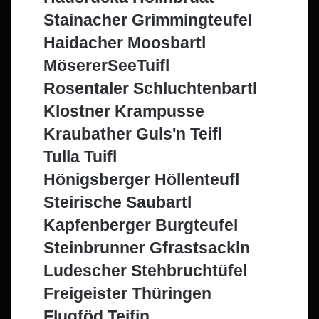
Stainacher Grimmingteufel
Haidacher Moosbartl
MösererSeeTuifl
Rosentaler Schluchtenbartl
Klostner Krampusse
Kraubather Guls'n Teifl
Tulla Tuifl
Hönigsberger Höllenteufl
Steirische Saubartl
Kapfenberger Burgteufel
Steinbrunner Gfrastsackln
Ludescher Stehbruchtüfel
Freigeister Thüringen
Flugföd Teifin