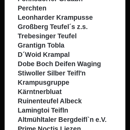
Perchten
Leonharder Krampusse
Großberg Teufel´s z.s.
Trebesinger Teufel
Grantign Tobla
D´Woid Krampal
Dobe Boch Deifen Waging
Stiwoller Silber Teifl'n
Krampusgruppe
Kärntnerbluat
Ruinenteufel Albeck
Lamingtoi Teifln
Altmühltaler Bergdeifl`n e.V.
Prime Noctis Liezen