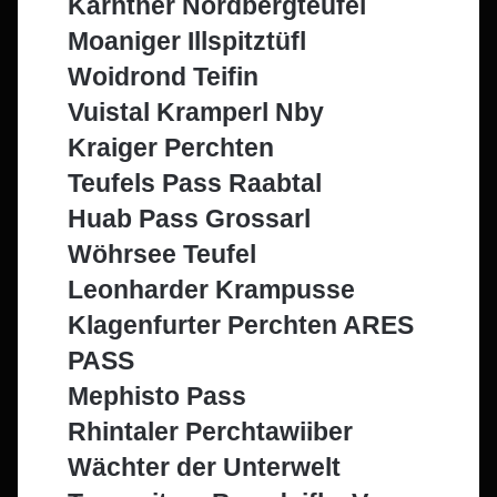
Kärntner Nordbergteufel
Moaniger Illspitztüfl
Woidrond Teifin
Vuistal Kramperl Nby
Kraiger Perchten
Teufels Pass Raabtal
Huab Pass Grossarl
Wöhrsee Teufel
Leonharder Krampusse
Klagenfurter Perchten ARES
PASS
Mephisto Pass
Rhintaler Perchtawiiber
Wächter der Unterwelt