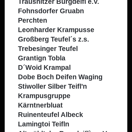
Trausnitzer Burgdeifl e.V.
Fohnsdorfer Gruabn
Perchten
Leonharder Krampusse
Großberg Teufel´s z.s.
Trebesinger Teufel
Grantign Tobla
D´Woid Krampal
Dobe Boch Deifen Waging
Stiwoller Silber Teifl'n
Krampusgruppe
Kärntnerbluat
Ruinenteufel Albeck
Lamingtoi Teifln