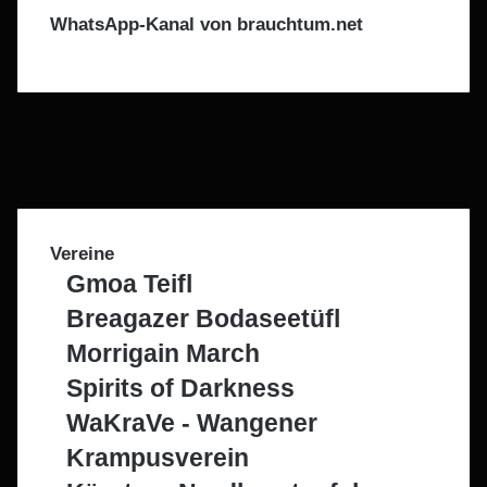
WhatsApp-Kanal von brauchtum.net
F
a
X
c
I
e
n
T
b
s
e
W
o
t
l
h
o
a
e
a
Vereine
k
g
g
t
Gmoa Teifl
r
r
s
a
a
A
Breagazer Bodaseetüfl
m
m
p
Morrigain March
p
Spirits of Darkness
WaKraVe - Wangener
Krampusverein