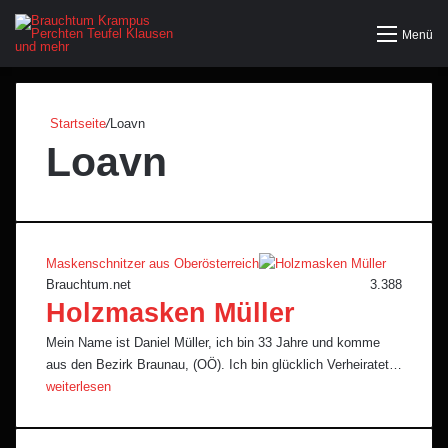
Menü
Startseite
/
Loavn
Loavn
Maskenschnitzer aus Oberösterreich
Brauchtum.net
3.388
Holzmasken Müller
Mein Name ist Daniel Müller, ich bin 33 Jahre und komme
aus den Bezirk Braunau, (OÖ). Ich bin glücklich Verheiratet…
weiterlesen