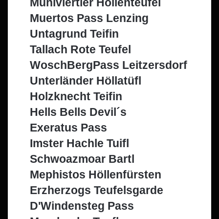
Mühlviertler Höllenteufel
Muertos Pass Lenzing
Untagrund Teifin
Tallach Rote Teufel
WoschBergPass Leitzersdorf
Unterländer Höllatüfl
Holzknecht Teifin
Hells Bells Devil´s
Exeratus Pass
Imster Hachle Tuifl
Schwoazmoar Bartl
Mephistos Höllenfürsten
Erzherzogs Teufelsgarde
D'Windensteg Pass