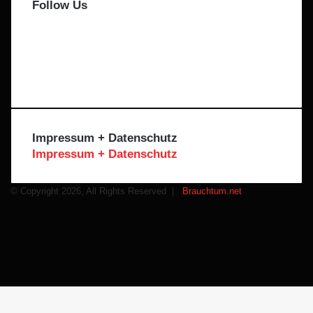
Follow Us
Facebook
X
Instagram
Telegram
WhatsApp
Impressum + Datenschutz
Impressum + Datenschutz
© Copyright 2026, All Rights Reserved |
Brauchtum.net
Facebook
X
Instagram
Telegram
WhatsApp
Schaltfläche
"Zurück
zum