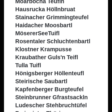
Moarbocha Teufln
Hausrucka Höllnbruat
Stainacher Grimmingteufel
Haidacher Moosbartl
MösererSeeTuifl
Rosentaler Schluchtenbartl
Klostner Krampusse
Kraubather Guls'n Teifl
Tulla Tuifl
Hönigsberger Höllenteufl
Steirische Saubartl
Kapfenberger Burgteufel
Steinbrunner Gfrastsackln
Ludescher Stehbruchtüfel