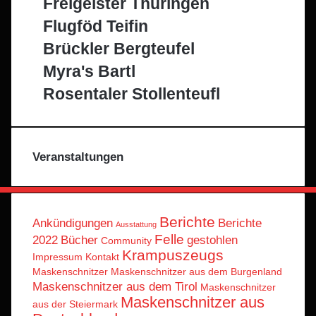
Freigeister Thüringen
Flugföd Teifin
Brückler Bergteufel
Myra's Bartl
Rosentaler Stollenteufl
Veranstaltungen
Berichte
Ankündigungen
Berichte
Ausstattung
Felle
2022
Bücher
gestohlen
Community
Krampuszeugs
Impressum
Kontakt
Maskenschnitzer
Maskenschnitzer aus dem Burgenland
Maskenschnitzer aus dem Tirol
Maskenschnitzer
Maskenschnitzer aus
aus der Steiermark