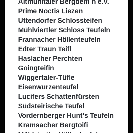
Altmühltaler Bergdeifl`n e.V.
Prime Noctis Liezen
Uttendorfer Schlossteifen
Mühlviertler Schloss Teufeln
Frannacher Höllenteufeln
Edter Traun Teifl
Haslacher Perchten
Goingteifin
Wiggertaler-Tüfle
Eisenwurzenteufel
Lucifers Schattenfürsten
Südsteirische Teufel
Vordernberger Hunt‘s Teufeln
Kramsacher Bergtoifi