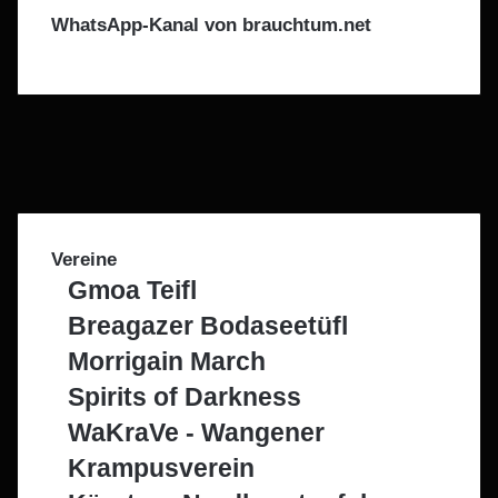
WhatsApp-Kanal von brauchtum.net
F
a
X
c
I
e
n
T
b
s
e
W
o
t
l
h
o
a
e
a
Vereine
k
g
g
t
Gmoa Teifl
r
r
s
a
a
A
Breagazer Bodaseetüfl
m
m
p
Morrigain March
p
Spirits of Darkness
WaKraVe - Wangener
Krampusverein