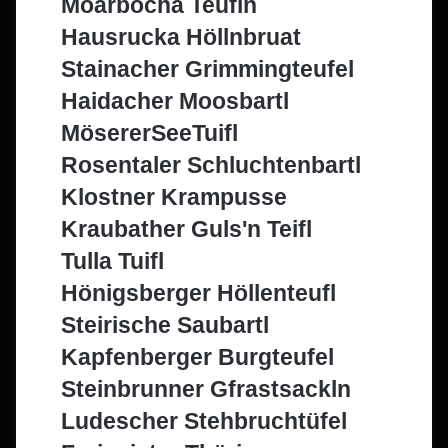
Moarbocha Teufln
Hausrucka Höllnbruat
Stainacher Grimmingteufel
Haidacher Moosbartl
MösererSeeTuifl
Rosentaler Schluchtenbartl
Klostner Krampusse
Kraubather Guls'n Teifl
Tulla Tuifl
Hönigsberger Höllenteufl
Steirische Saubartl
Kapfenberger Burgteufel
Steinbrunner Gfrastsackln
Ludescher Stehbruchtüfel