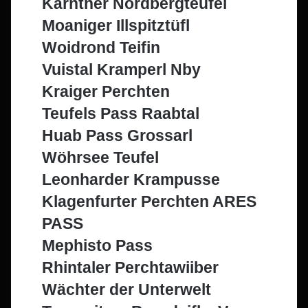
Kärntner Nordbergteufel
Moaniger Illspitztüfl
Woidrond Teifin
Vuistal Kramperl Nby
Kraiger Perchten
Teufels Pass Raabtal
Huab Pass Grossarl
Wöhrsee Teufel
Leonharder Krampusse
Klagenfurter Perchten ARES
PASS
Mephisto Pass
Rhintaler Perchtawiiber
Wächter der Unterwelt