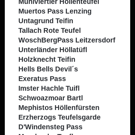
Mühlviertler Höllenteufel
Muertos Pass Lenzing
Untagrund Teifin
Tallach Rote Teufel
WoschBergPass Leitzersdorf
Unterländer Höllatüfl
Holzknecht Teifin
Hells Bells Devil´s
Exeratus Pass
Imster Hachle Tuifl
Schwoazmoar Bartl
Mephistos Höllenfürsten
Erzherzogs Teufelsgarde
D'Windensteg Pass