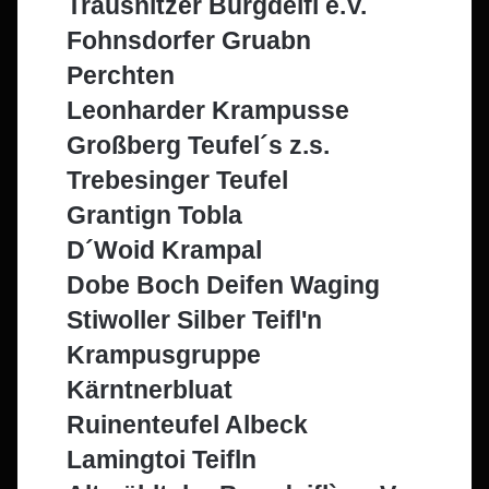
Trausnitzer Burgdeifl e.V.
Fohnsdorfer Gruabn
Perchten
Leonharder Krampusse
Großberg Teufel´s z.s.
Trebesinger Teufel
Grantign Tobla
D´Woid Krampal
Dobe Boch Deifen Waging
Stiwoller Silber Teifl'n
Krampusgruppe
Kärntnerbluat
Ruinenteufel Albeck
Lamingtoi Teifln