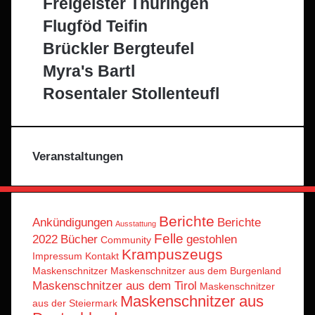
Freigeister Thüringen
Flugföd Teifin
Brückler Bergteufel
Myra's Bartl
Rosentaler Stollenteufl
Veranstaltungen
Berichte
Ankündigungen
Berichte
Ausstattung
Felle
2022
Bücher
gestohlen
Community
Krampuszeugs
Impressum
Kontakt
Maskenschnitzer
Maskenschnitzer aus dem Burgenland
Maskenschnitzer aus dem Tirol
Maskenschnitzer
Maskenschnitzer aus
aus der Steiermark