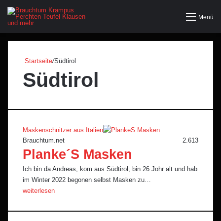
Menü
Startseite
/
Südtirol
Südtirol
Maskenschnitzer aus Italien
Brauchtum.net
2.613
Planke´S Masken
Ich bin da Andreas, kom aus Südtirol, bin 26 Johr alt und hab
im Winter 2022 begonen selbst Masken zu…
weiterlesen