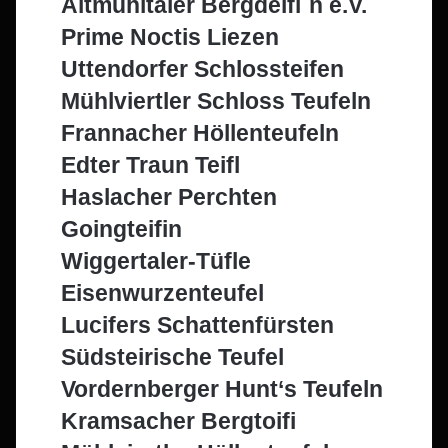
Altmühltaler Bergdeifl`n e.V.
Prime Noctis Liezen
Uttendorfer Schlossteifen
Mühlviertler Schloss Teufeln
Frannacher Höllenteufeln
Edter Traun Teifl
Haslacher Perchten
Goingteifin
Wiggertaler-Tüfle
Eisenwurzenteufel
Lucifers Schattenfürsten
Südsteirische Teufel
Vordernberger Hunt‘s Teufeln
Kramsacher Bergtoifi