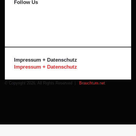
Follow Us
Facebook
X
Instagram
Telegram
WhatsApp
Impressum + Datenschutz
Impressum + Datenschutz
© Copyright 2026, All Rights Reserved |
Brauchtum.net
Facebook
X
Instagram
Telegram
WhatsApp
Schaltfläche
"Zurück
zum