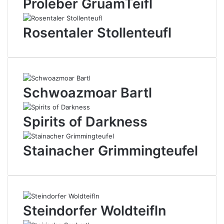
Proleber GruamTeifl
Rosentaler Stollenteufl
Schwoazmoar Bartl
Spirits of Darkness
Stainacher Grimmingteufel
Steindorfer Woldteifln